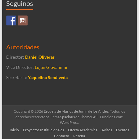
Seguinos
Autoridades
Director:
Daniel Oliveras
Vice Director:
Luján Giovannini
Secretaria:
Yaquelina Sepúlveda
Copyright © 2026
Escuela de Música de Junín de los Andes
. Todos los
derechos reservados. Tema
Spacious
de ThemeGrill. Funciona con:
WordPress
.
Inicio
Proyectos Institucionales
Oferta Académica
Avisos
Eventos
Contacto
Reseña