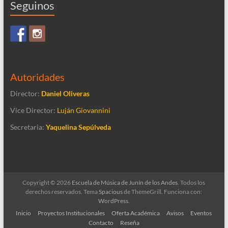
Seguinos
Autoridades
Director:
Daniel Oliveras
Vice Director:
Luján Giovannini
Secretaria:
Yaquelina Sepúlveda
Copyright © 2026
Escuela de Música de Junín de los Andes
. Todos los
derechos reservados. Tema
Spacious
de ThemeGrill. Funciona con:
WordPress
.
Inicio
Proyectos Institucionales
Oferta Académica
Avisos
Eventos
Contacto
Reseña